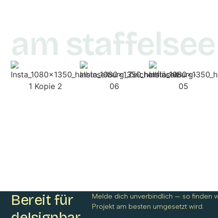
am staffelsee
Bereit für
Melde dich unverbindlich — so finden w
Projekt am besten umgesetzt wird.
de|signbar